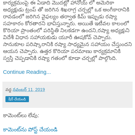
కార్యక్రమంపై ఈ ఏడాది మొదట్లో హానోయ్ లో అమెరికా
అధ్యక్షుడు ట్రంప్ తో జరిగిన శిఖరాగ్ర చర్చల్లో ఒక అంగీకారానికి
రావడంలో జరిగిన వైఫల్యం తర్వాత కిమ్ ఇప్పుడు రష్యా
సహకారం కోరతారని భావిస్తున్నారు. అయితే ఇటీవల కాలంలో
కొరియా ప్రాంతంలో పరిస్థితి నిలకడగా ఉందని,రష్యా అధ్యక్షుని
విదేశీ విధాన సహాయకుడు యూరీ ఊషకోవ్ చెప్పారు.
సానుకూల పరిష్కారానికి రష్యా సాధ్యమైన సహాయం చేస్తుందని
ఆయన చెప్పారు. ఉత్తర కొరియా పరమాణు కార్యక్రమానికి
స్వస్తి చెప్పడానికి రష్యా గతంలో కూడా చర్చల్లో పాల్గొంది.
Continue Reading...
వద్ద
నవంబర్ 11, 2019
షేర్ చేయండి
కామెంట్‌లు లేవు:
కామెంట్‌ను పోస్ట్ చేయండి