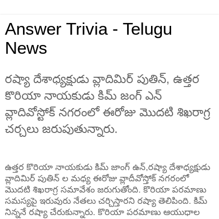
Answer Trivia - Telugu
News
ర‌ష్యా దేశాధ్య‌క్షుడు వ్లాదిమిర్ పుతిన్, ఉత్త‌ర
కొరియా నాయ‌కుడు కిమ్ జంగ్ ఎన్
వ్లాదివోస్టోక్ న‌గ‌రంలో ఈరోజు మొద‌టి శిఖ‌రాగ్ర
చ‌ర్చ‌లు జ‌రుపుతున్నారు.
ఉత్తర కొరియా నాయకుడు కిమ్ జాంగ్ ఉన్,రష్యా దేశాధ్యక్షుడు
వ్లాదిమిర్ పుతిన్ ల మధ్య ఈరోజు వ్లాదీవోస్తోక్ నగరంలో
మొదటి శిఖరాగ్ర సమావేశం జరుగుతోంది. కొరియా పరమాణు
సమస్యపై ఇరువురు నేతలు చర్చిస్తారని రష్యా తెలిపింది. కిమ్
నిన్ననే రష్యా చేరుకున్నారు. కొరియా పరమాణు ఆయుధాల