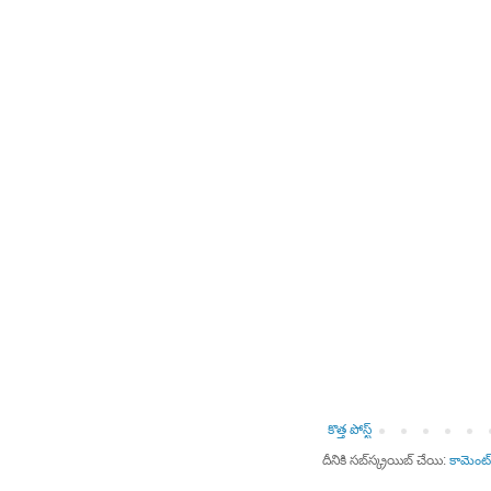
కొత్త పోస్ట్
దీనికి సబ్‌స్క్రయిబ్ చేయి:
కామెంట్