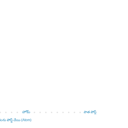
హోమ్
పాత పోస్ట్
‌లను పోస్ట్ చేయి (Atom)