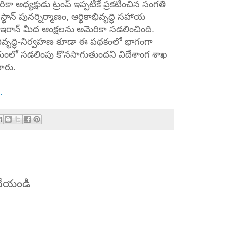
ా అధ్యక్షుడు ట్రంప్ ఇప్పటికే ప్రకటించిన సంగతి
ిస్థాన్ పునర్నిర్మాణం, ఆర్థికాభివృద్ధి సహాయ
ఇరాన్ మీద ఆంక్షలను అమెరికా సడలించింది.
వృద్ధి-నిర్వహణ కూడా ఈ పథకంలో భాగంగా
ంలో సడలింపు కొనసాగుతుందని విదేశాంగ శాఖ
పారు.
.
 చేయండి