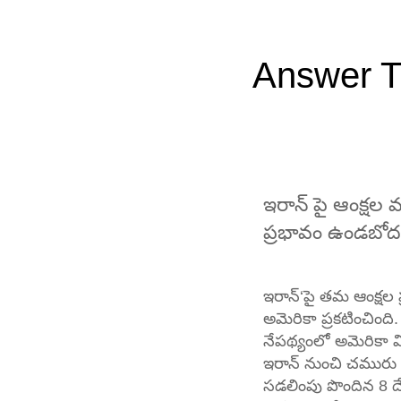
Answer T
ఇరాన్ పై ఆంక్షల వ
ప్రభావం ఉండబోదన
ఇరాన్‘పై తమ ఆంక్షల 
అమెరికా ప్రకటించింది.
నేపథ్యంలో అమెరికా వ
ఇరాన్ నుంచి చమురు 
సడలింపు పొందిన 8 ద