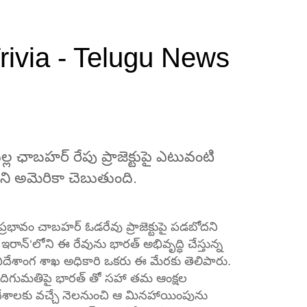
rivia - Telugu News
ల్ల ఛాబహర్ రేపు ప్రాజెక్టుపై ఎటువంటి
ి అమెరికా చెబుతుంది.
ప్రభావం చాబహర్ ఓడరేవు ప్రాజెక్టుపై పడబోదని
 ఇరాన్‘లోని ఈ రేవును భారత్ అభివృద్ధి చేస్తున్న
ిదేశాంగ శాఖ అధికారి ఒకరు ఈ మేరకు తెలిపారు.
దిగుమతిపై భారత్ తో సహా తమ ఆంక్షల
ేశాలకు వచ్చే నెలనుంచి ఆ మినహాయింపును