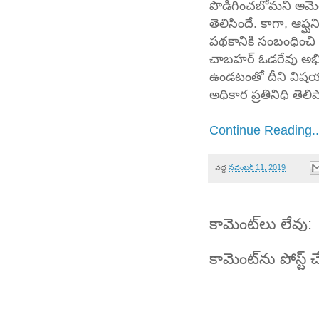
పొడిగించబోమని అమెరిక
తెలిసిందే. కాగా, ఆఫ్ఘన
పథకానికి సంబంధించి 
చాబహర్ ఓడరేవు అభి
ఉండటంతో దీని విషయ
అధికార ప్రతినిధి తెలి
Continue Reading..
వద్ద
నవంబర్ 11, 2019
కామెంట్‌లు లేవు:
కామెంట్‌ను పోస్ట్